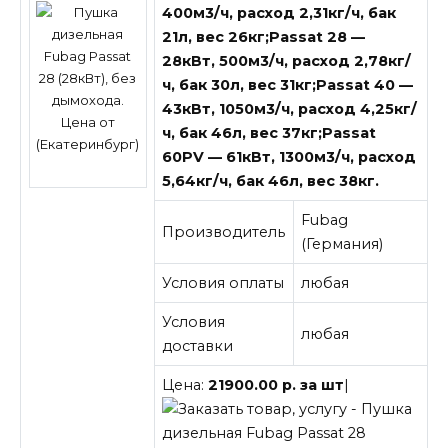
400м3/ч, расход 2,31кг/ч, бак
21л, вес 26кг;Passat 28 —
28кВт, 500м3/ч, расход 2,78кг/
ч, бак 30л, вес 31кг;Passat 40 —
43кВт, 1050м3/ч, расход 4,25кг/
ч, бак 46л, вес 37кг;Passat
60PV — 61кВт, 1300м3/ч, расход
5,64кг/ч, бак 46л, вес 38кг.
Fubag
Производитель
(Германия)
Условия оплаты
любая
Условия
любая
доставки
Цена:
21900.00
р.
за
шт
|