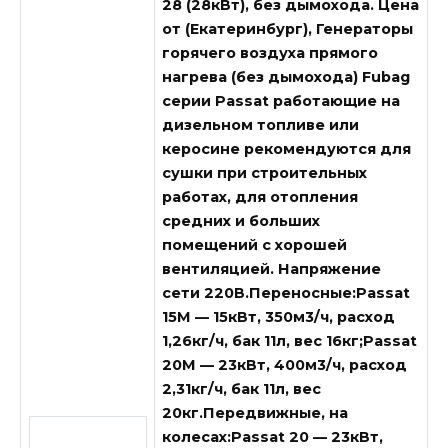
28 (28кВт), без дымохода. Цена
от (Екатеринбург),
Генераторы
горячего воздуха прямого
нагрева (без дымохода) Fubag
серии Passat работающие на
дизельном топливе или
керосине рекомендуются для
сушки при строительных
работах, для отопления
средних и больших
помещений с хорошей
вентиляцией. Напряжение
сети 220В.Переносные:Passat
15M — 15кВт, 350м3/ч, расход
1,26кг/ч, бак 11л, вес 16кг;Passat
20M — 23кВт, 400м3/ч, расход
2,31кг/ч, бак 11л, вес
20кг.Передвижные, на
колесах:Passat 20 — 23кВт,