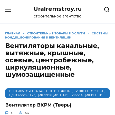
Перейти
Uralremstroy.ru
к
содержанию
строительное агентство
ГЛАВНАЯ
»
CТРОИТЕЛЬНЫЕ ТОВАРЫ И УСЛУГИ
»
СИСТЕМЫ
КОНДИЦИОНИРОВАНИЯ И ВЕНТИЛЯЦИИ
Вентиляторы канальные,
вытяжные, крышные,
осевые, центробежные,
циркуляционные,
шумозащищенные
ВЕНТИЛЯТОРЫ КАНАЛЬНЫЕ, ВЫТЯЖНЫЕ, КРЫШНЫЕ, ОСЕВЫЕ,
ЦЕНТРОБЕЖНЫЕ, ЦИРКУЛЯЦИОННЫЕ, ШУМОЗАЩИЩЕННЫЕ
Вентилятор ВКРМ (Тверь)
0
44