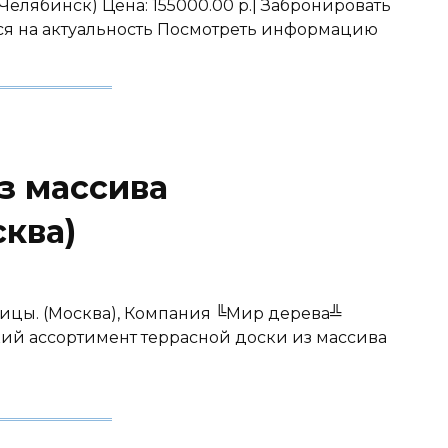
Челябинск) Цена: 155000.00 р.| Забронировать
ься на актуальность Посмотреть информацию
з массива
ква)
ницы. (Москва), Компания ╚Мир дерева╩
кий ассортимент террасной доски из массива