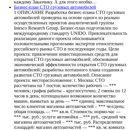
каждому Заказчику. А для этого необхо…
Бизнес-план СТО грузовых автомобилей
1 ОПИСАНИЕ Разработка бизнес-плана СТО грузовых
автомобилей проведена на основе одного из реально
осуществленных проектов аналитической группы
Intesco Research Group. Бизнес-план подготовлен по
международному стандарту UNIDO. Привлекательность
реализации данного проекта обосновывается
положительными прогнозами экспертов относительно
российского рынка СТО в последующие годы. Цели
проекта: привлечение инвестиционных средств для
открытия СТО грузовых автомобилей; обоснование
экономической эффективности открытия СТО грузовых
автомобилей; разработка поэтапного плана создания и
развития СТО грузовых автомобилей. Описание
проекта: месторасположение: г. Москва; СТО
рассчитана на 7 постов; количество рабочих — ***
человек; график работы – круглосуточно, 2 смены по 12
часов в день; потенциально возможное количество
машин, вымытых за день — *** единиц; максимальное
число клиентов магазина автозапчастей – *** чел/день;
общая площадь — *** кв.м. Стоимость: нормо-час —
*** тыс. руб.; услуги автомойки – *** руб., средний чек
магазина автозапчастей – *** тыс. руб. Распределение
площадей: магазин автозапчастей — *** кв. м; комната