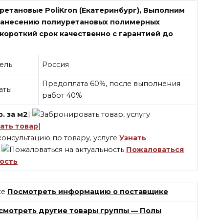
етановые PoliKron (Екатеринбург),
Выполним
нанесению полиуретановых полимерных
короткий срок качественно с гарантией до
ель
Россия
Предоплата 60%, после выполнения
аты
работ 40%
р.
за
м2
|
ать товар
|
Узнать
|
Пожаловаться
ность
Посмотреть информацию о поставщике
смотреть другие товары группы — Полы