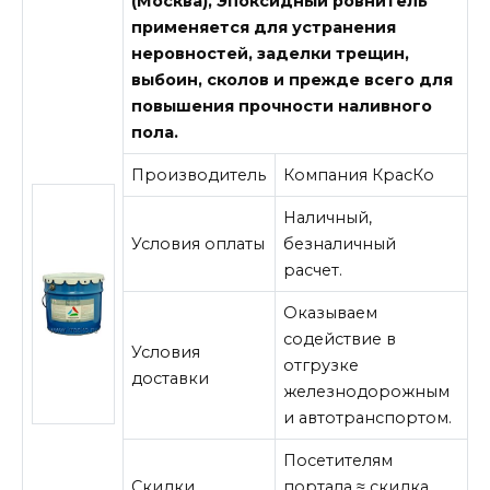
(Москва),
Эпоксидный ровнитель
применяется для устранения
неровностей, заделки трещин,
выбоин, сколов и прежде всего для
повышения прочности наливного
пола.
Производитель
Компания КрасКо
Наличный,
Условия оплаты
безналичный
расчет.
Оказываем
содействие в
Условия
отгрузке
доставки
железнодорожным
и автотранспортом.
Посетителям
Скидки
портала ≈ скидка