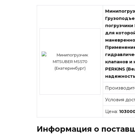
Минипогруз
Грузоподъем
погрузчики
для которо
маневреннос
Применение
гидравличес
клапанов и 
PERKINS (В
надежность
Производит
Условия дос
Цена:
10300
Информация о постав