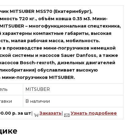
чик MITSUBER MSS70 (Екатеринбург),
ность 720 кг., объём ковша 0.35 м3. Мини-
 MITSUBER – многофункциональная спецтехника,
й характерны компактные габариты, высокая
ть, малая рабочая масса, мобильность.
 в производстве мини-погрузчиков немецкой
кой системы и насосов Sauer Danfoss, а также
насосов Bosch-rexroth, дизельных двигателей
еликобритания) обуславливает высокую
 мини-погрузчиков MITSUBER.
ель
MITSUBER
тавки
В наличии
00.00
р.
за
шт
|
Заказать
|
Узнать подробнее
щике