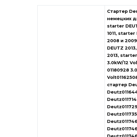
Стартер Deu
немецких дв
starter DEUT
1011, starte
2008 и 2009,
DEUTZ 2013,
2013, start
3.0kW/12 Vo
01180928 3.
Volt0116250
стартер Deu
Deutz011644
Deutz011714
Deutz011729
Deutz011735
Deutz011746
Deutz011746
Deutz011746