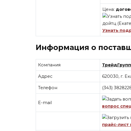
Цена:
догов
Узнать под
Информация о постав
Компания
ТрейдГруп
Адрес
620030, г. Ек
Телефон
(343) 382822
E-mail
вопрос спе
прайс-лист