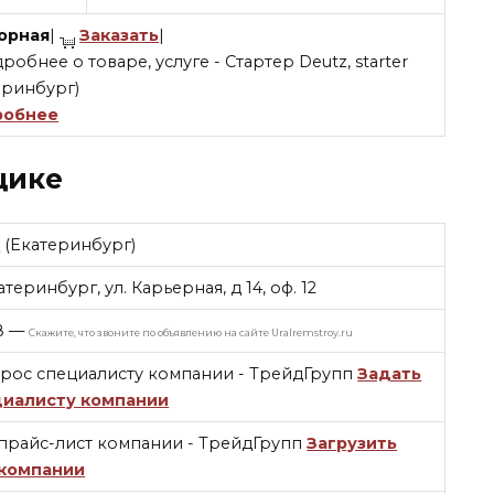
орная
|
Заказать
|
робнее
щике
п
(Екатеринбург)
атеринбург, ул. Карьерная, д 14, оф. 12
8
—
Скажите, что звоните по объявлению на сайте Uralremstroy.ru
Задать
циалисту компании
Загрузить
 компании