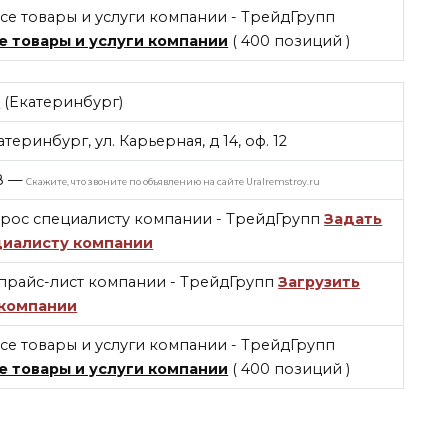
е товары и услуги компании
( 400 позиций )
п
(Екатеринбург)
атеринбург, ул. Карьерная, д 14, оф. 12
8
—
Скажите, что звоните по объявлению на сайте Uralremstroy.ru
Задать
циалисту компании
Загрузить
 компании
е товары и услуги компании
( 400 позиций )